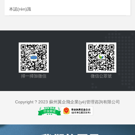
本認(rèn)識
掃一掃加微信
微信公眾號
Copyright ? 2023 蘇州翼企飛企業(yè)管理咨詢有限公司