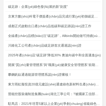
碳足跡：企業(yè)綠色發(fā)展的新“刻度”
京東方數(shù)科電子價簽產(chǎn)品完成行業(yè)初個碳足跡評估報告
成都正式啟動出口產(chǎn)品低碳和碳足跡認(rèn)證工作
全線產(chǎn)品標(biāo)注“碳足跡”，Allbirds開始做可持續(xù)衣服
川維化工公司產(chǎn)品碳足跡首次通過認(rèn)證
2025年產(chǎn)品“碳足跡”降低30% 奧迪向碳中和全面邁進(jìn)
開展“質(zhì)量管理體系”與“職業(yè)健康安全管理體系”前期培訓(xùn)工作
攀鋼釩鈦通過能源管理體系認(rèn)證審核！
東方雨虹擬投資20億元建設(shè)通遼綠色新材料生產(chǎn)基地項目
晉能控股裝備制造集團(tuán)湖北三寧公司：?被國家工信部授予“綠色工廠”榮譽(yù)稱號
駐馬店：2021年培育5家以上企業(yè)爭創(chuàng)省級綠色工廠