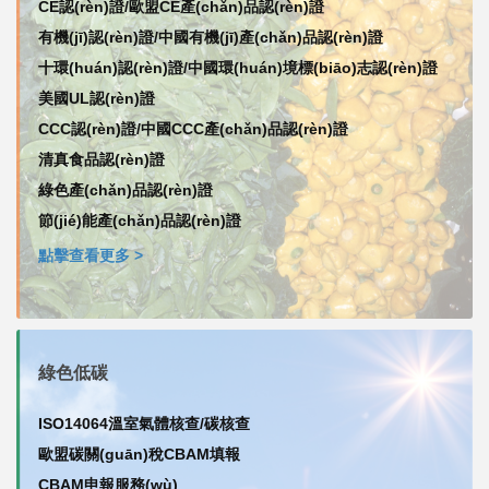
CE認(rèn)證/歐盟CE產(chǎn)品認(rèn)證
有機(jī)認(rèn)證/中國有機(jī)產(chǎn)品認(rèn)證
十環(huán)認(rèn)證/中國環(huán)境標(biāo)志認(rèn)證
美國UL認(rèn)證
CCC認(rèn)證/中國CCC產(chǎn)品認(rèn)證
清真食品認(rèn)證
綠色產(chǎn)品認(rèn)證
節(jié)能產(chǎn)品認(rèn)證
點擊查看更多 >
綠色低碳
ISO14064溫室氣體核查/碳核查
歐盟碳關(guān)稅CBAM填報
CBAM申報服務(wù)