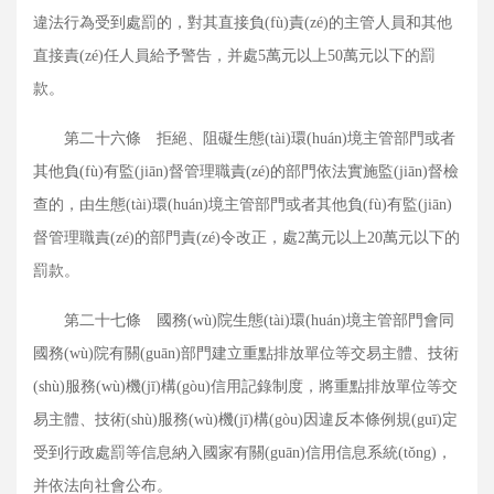
違法行為受到處罰的，對其直接負(fù)責(zé)的主管人員和其他
直接責(zé)任人員給予警告，并處5萬元以上50萬元以下的罰
款。
第二十六條 拒絕、阻礙生態(tài)環(huán)境主管部門或者
其他負(fù)有監(jiān)督管理職責(zé)的部門依法實施監(jiān)督檢
查的，由生態(tài)環(huán)境主管部門或者其他負(fù)有監(jiān)
督管理職責(zé)的部門責(zé)令改正，處2萬元以上20萬元以下的
罰款。
第二十七條 國務(wù)院生態(tài)環(huán)境主管部門會同
國務(wù)院有關(guān)部門建立重點排放單位等交易主體、技術
(shù)服務(wù)機(jī)構(gòu)信用記錄制度，將重點排放單位等交
易主體、技術(shù)服務(wù)機(jī)構(gòu)因違反本條例規(guī)定
受到行政處罰等信息納入國家有關(guān)信用信息系統(tǒng)，
并依法向社會公布。