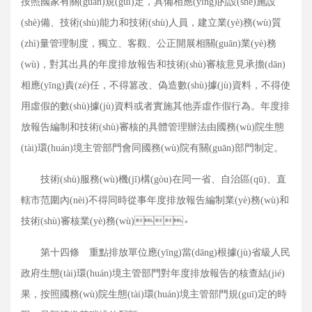
按照國家有關(guān)規(guī)定，具備相應(yīng)的設(shè)施設
(shè)備、技術(shù)能力和技術(shù)人員，建立業(yè)務(wù)質
(zhì)量管理制度，獨立、客觀、公正開展相關(guān)業(yè)務
(wù)，對其出具的年度排放報告和技術(shù)審核意見承擔(dān)
相應(yīng)責(zé)任，不得篡改、偽造數(shù)據(jù)資料，不得使
用虛假的數(shù)據(jù)資料或者實施其他弄虛作假行為。年度排
放報告編制和技術(shù)審核的具體管理辦法由國務(wù)院生態
(tài)環(huán)境主管部門會同國務(wù)院有關(guān)部門制定。
技術(shù)服務(wù)機(jī)構(gòu)在同一省、自治區(qū)、直
轄市范圍內(nèi)不得同時從事年度排放報告編制業(yè)務(wù)和
技術(shù)審核業(yè)務(wù)。
第十四條 重點排放單位應(yīng)當(dāng)根據(jù)省級人民
政府生態(tài)環(huán)境主管部門對年度排放報告的核查結(jié)
果，按照國務(wù)院生態(tài)環(huán)境主管部門規(guī)定的時