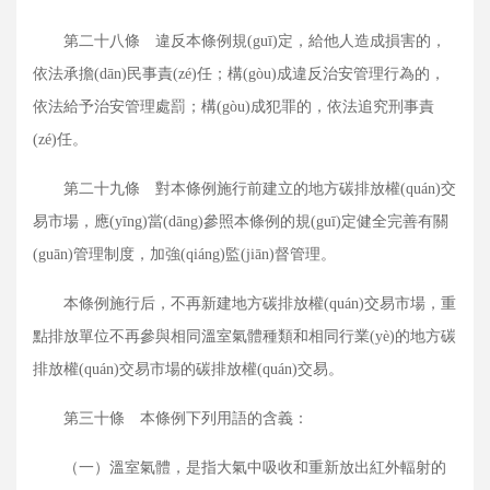
第二十八條 違反本條例規(guī)定，給他人造成損害的，
依法承擔(dān)民事責(zé)任；構(gòu)成違反治安管理行為的，
依法給予治安管理處罰；構(gòu)成犯罪的，依法追究刑事責
(zé)任。
第二十九條 對本條例施行前建立的地方碳排放權(quán)交
易市場，應(yīng)當(dāng)參照本條例的規(guī)定健全完善有關
(guān)管理制度，加強(qiáng)監(jiān)督管理。
本條例施行后，不再新建地方碳排放權(quán)交易市場，重
點排放單位不再參與相同溫室氣體種類和相同行業(yè)的地方碳
排放權(quán)交易市場的碳排放權(quán)交易。
第三十條 本條例下列用語的含義：
（一）溫室氣體，是指大氣中吸收和重新放出紅外輻射的