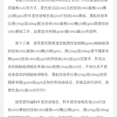
省級人民政府生態(tài)環(huán)境主管部門可以通過政府購
買服務(wù)等方式，委托依法設(shè)立的技術(shù)服務(wù)機
(jī)構(gòu)對年度排放報告進(jìn)行技術(shù)審核。重點排放單
位應(yīng)當(dāng)配合技術(shù)服務(wù)機(jī)構(gòu)開展技術
(shù)審核工作，如實提供有關(guān)數(shù)據(jù)和資料。
第十三條 接受委托開展溫室氣體排放相關(guān)檢驗檢測
的技術(shù)服務(wù)機(jī)構(gòu)，應(yīng)當(dāng)遵守國家有
關(guān)技術(shù)規(guī)程和技術(shù)規(guī)范要求，對其出
具的檢驗檢測報告承擔(dān)相應(yīng)責(zé)任，不得出具不實
或者虛假的檢驗檢測報告。重點排放單位應(yīng)當(dāng)按照
國家有關(guān)規(guī)定制作和送檢樣品，對樣品的代表性、真
實性負(fù)責(zé)。
接受委托編制年度排放報告、對年度排放報告進(jìn)行技
術(shù)審核的技術(shù)服務(wù)機(jī)構(gòu)，應(yīng)當(dāng)