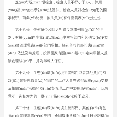
進(jìn)行現(xiàn)場檢查，檢查人員不得少于2人，并應
(yīng)當(dāng)出示執(zhí)法證件。檢查人員對檢查中知悉的國
家秘密、商業(yè)秘密，依法負(fù)有保密義務(wù)。
第十八條 任何單位和個人對違反本條例規(guī)定的行
為，有權(quán)向生態(tài)環(huán)境主管部門和其他負(fù)有監
(jiān)督管理職責(zé)的部門舉報。接到舉報的部門應(yīng)當
(dāng)依法及時處理，按照國家有關(guān)規(guī)定向舉報人反
饋處理結(jié)果，并為舉報人保密。
第十九條 生態(tài)環(huán)境主管部門或者其他負(fù)有
監(jiān)督管理職責(zé)的部門的工作人員在碳排放權(quán)交易
及相關(guān)活動的監(jiān)督管理工作中濫用職權(quán)、玩忽
職守、徇私舞弊的，應(yīng)當(dāng)依法給予處分。
第二十條 生態(tài)環(huán)境主管部門、其他負(fù)有監
(jiān)督管理職責(zé)的部門、全國碳排放權(quán)注冊登記機(jī)